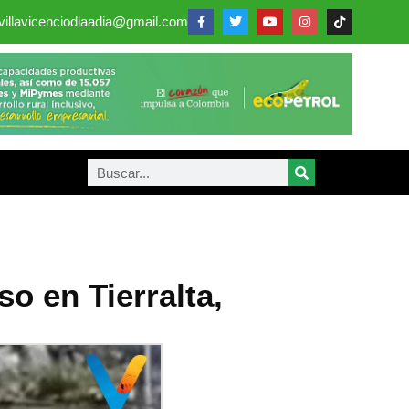
villavicenciodiaadia@gmail.com
o en Tierralta,