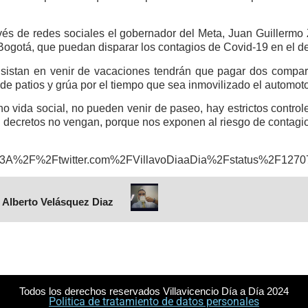
avés de redes sociales el gobernador del Meta, Juan Guillermo
Bogotá, que puedan disparar los contagios de Covid-19 en el d
sistan en venir de vacaciones tendrán que pagar dos comparen
o de patios y grúa por el tiempo que sea inmovilizado el automoto
 vida social, no pueden venir de paseo, hay estrictos controle
 decretos no vengan, porque nos exponen al riesgo de contagio
https%3A%2F%2Ftwitter.com%2FVillavoDiaaDia%2Fstatus%2F1
 Alberto Velásquez Diaz
Todos los derechos reservados Villavicencio Día a Día 2024
Politica de tratamiento de datos personales