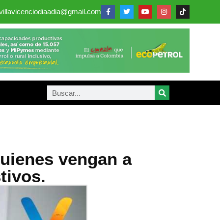
villavicenciodiaadia@gmail.com
quienes vengan a
tivos.