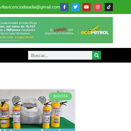
villavicenciodiaadia@gmail.com
BOGOTÁ