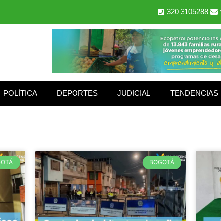
320 3105288
POLÍTICA
DEPORTES
JUDICIAL
TENDENCIAS
GOTÁ
BOGOTÁ