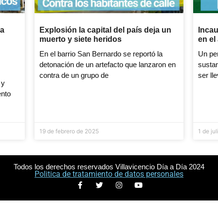
la
Explosión la capital del país deja un
Incau
muerto y siete heridos
en el
En el barrio San Bernardo se reportó la
Un per
detonación de un artefacto que lanzaron en
sustan
contra de un grupo de
ser ll
 y
ento
19 de febrero de 2025
1 de ju
Todos los derechos reservados Villavicencio Día a Día 2024
Politica de tratamiento de datos personales