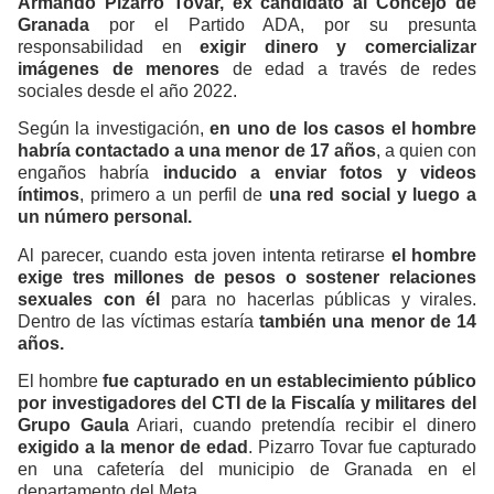
Armando Pizarro Tovar, ex candidato al Concejo de
Granada
por el Partido ADA, por su presunta
responsabilidad en
exigir dinero y comercializar
imágenes de menores
de edad a través de redes
sociales desde el año 2022.
Según la investigación,
en uno de los casos el hombre
habría contactado a una menor de 17 años
, a quien con
engaños habría
inducido a enviar fotos y videos
íntimos
, primero a un perfil de
una red social y luego a
un número personal.
Al parecer, cuando esta joven intenta retirarse
el hombre
exige tres millones de pesos o sostener relaciones
sexuales con él
para no hacerlas públicas y virales.
Dentro de las víctimas estaría
también una menor de 14
años.
El hombre
fue capturado en un establecimiento público
por investigadores del CTI de la Fiscalía y militares del
Grupo Gaula
Ariari, cuando pretendía recibir el dinero
exigido a la menor de edad
. Pizarro Tovar fue capturado
en una cafetería del municipio de Granada en el
departamento del Meta.