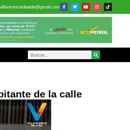
villavicenciodiaadia@gmail.com
tante de la calle