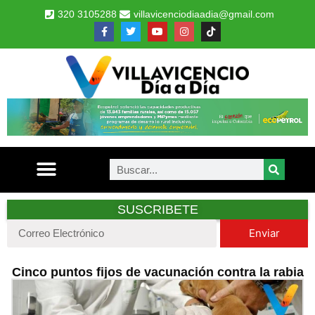
320 3105288
villavicenciodiaadia@gmail.com
SUSCRIBETE
Enviar
Cinco puntos fijos de vacunación contra la rabia