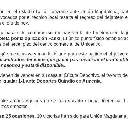
ión en el estadio Bello Horizonte ante Unión Magdalena, part
vocados por el técnico local resalta el regreso del delantero
a el día de hoy.
. y para este compromiso no hay venta de boletería en taq
eta por la aplicación Fanki.
El único punto físico estableci
 del tercer piso del centro comercial de Unicentro.
ogó en exclusiva y manifestó qué para este partido el objetivo
centrados, tenemos que ganar para revalidar el punto obt
n nosotros y estará disponible».
ienen de vencer en su casa al Cúcuta Deportivo, el favorito del
e igualar 1-1 ante Deportes Quindío en Armenia.
entre ambos equipos no se han sacado mucha diferencia. Ll
 tres empates.
en 25 ocasiones.
10 victorias han sido para Unión Magdalena,