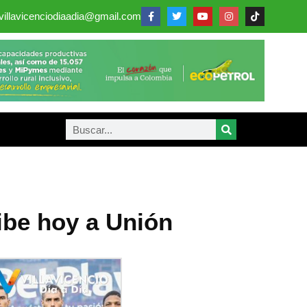
villavicenciodiaadia@gmail.com
ibe hoy a Unión