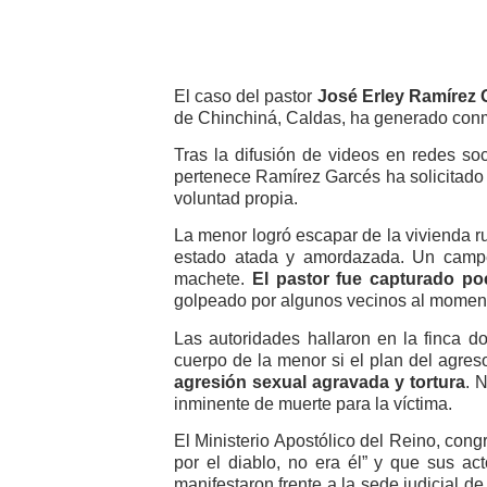
El caso del pastor
José Erley Ramírez 
de Chinchiná, Caldas, ha generado conmo
Tras la difusión de videos en redes s
pertenece Ramírez Garcés ha solicitado
voluntad propia.
La menor logró escapar de la vivienda r
estado atada y amordazada. Un campes
machete.
El pastor fue capturado po
golpeado por algunos vecinos al moment
Las autoridades hallaron en la finca d
cuerpo de la menor si el plan del agreso
agresión sexual agravada y tortura
. 
inminente de muerte para la víctima.
El Ministerio Apostólico del Reino, con
por el diablo, no era él” y que sus a
manifestaron frente a la sede judicial d