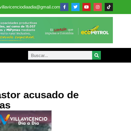
villavicenciodiaadia@gmail.com
astor acusado de
das