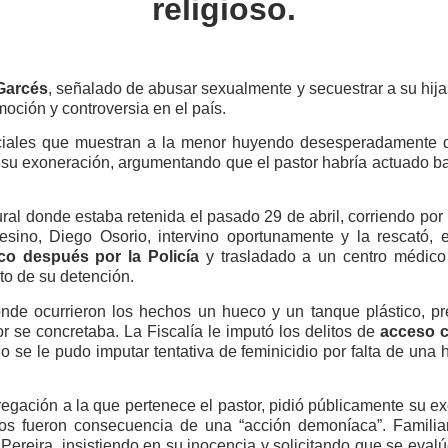
religioso.
Garcés
, señalado de abusar sexualmente y secuestrar a su hij
ción y controversia en el país.
ociales que muestran a la menor huyendo desesperadamente d
 su exoneración, argumentando que el pastor habría actuado b
ural donde estaba retenida el pasado 29 de abril, corriendo por
ino, Diego Osorio, intervino oportunamente y la rescató, e
co después por la Policía
y trasladado a un centro médico 
o de su detención.
onde ocurrieron los hechos un hueco y un tanque plástico, p
r se concretaba. La Fiscalía le imputó los delitos de
acceso ca
No se le pudo imputar tentativa de feminicidio por falta de una 
gregación a la que pertenece el pastor, pidió públicamente su 
ctos fueron consecuencia de una “acción demoníaca”. Familia
e Pereira, insistiendo en su inocencia y solicitando que se eval