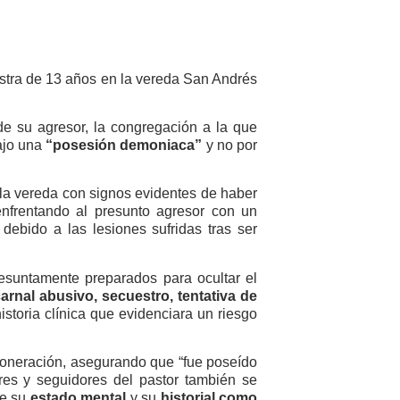
astra de 13 años en la vereda San Andrés
e su agresor, la congregación a la que
ajo una
“posesión demoniaca”
y no por
 la vereda con signos evidentes de haber
nfrentando al presunto agresor con un
debido a las lesiones sufridas tras ser
resuntamente preparados para ocultar el
rnal abusivo, secuestro, tentativa de
historia clínica que evidenciara un riesgo
exoneración, asegurando que “fue poseído
res y seguidores del pastor también se
úe su
estado mental
y su
historial como