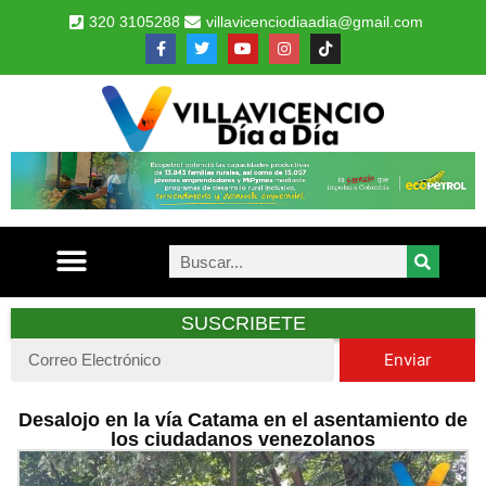
320 3105288
villavicenciodiaadia@gmail.com
SUSCRIBETE
Enviar
Desalojo en la vía Catama en el asentamiento de
los ciudadanos venezolanos