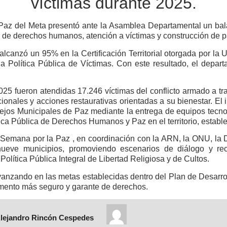
víctimas durante 2025.
az del Meta presentó ante la Asamblea Departamental un ba
 de derechos humanos, atención a víctimas y construcción de pa
alcanzó un 95% en la Certificación Territorial otorgada por la 
 Política Pública de Víctimas. Con este resultado, el departa
025 fueron atendidas 17.246 víctimas del conflicto armado a tr
cionales y acciones restaurativas orientadas a su bienestar. El
jos Municipales de Paz mediante la entrega de equipos tecnoló
tica Pública de Derechos Humanos y Paz en el territorio, estab
 Semana por la Paz , en coordinación con la ARN, la ONU, la D
ueve municipios, promoviendo escenarios de diálogo y rec
Política Pública Integral de Libertad Religiosa y de Cultos.
vanzando en las metas establecidas dentro del Plan de Desarro
amento más seguro y garante de derechos.
Alejandro Rincón Cespedes