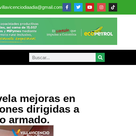
villavicenciodiaadia@gmail.com
vela mejoras en
iones dirigidas a
to armado.