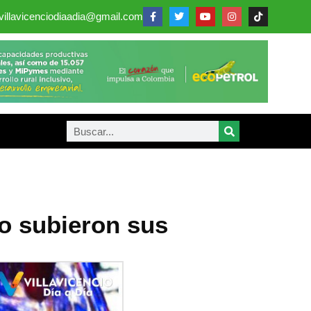
villavicenciodiaadia@gmail.com
io subieron sus