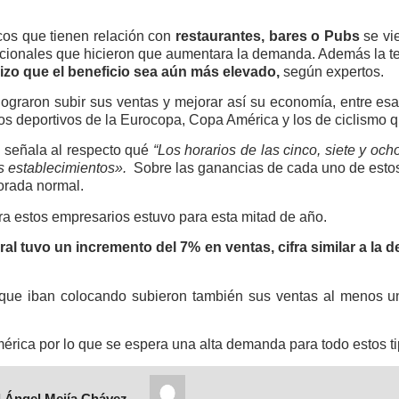
cos que tienen relación con
restaurantes, bares o Pubs
se vie
nacionales que hicieron que aumentara la demanda. Además la t
izo que el beneficio sea aún más elevado,
según expertos.
lograron subir sus ventas y mejorar así su economía, entre es
os deportivos de la Eurocopa, Copa América y los de ciclismo q
 señala al respecto qué
“Los horarios de las cinco, siete y o
os establecimientos».
Sobre las ganancias de cada uno de estos 
rada normal.
ra estos empresarios estuvo para esta mitad de año.
eral tuvo un incremento del 7% en ventas, cifra similar a l
os que iban colocando subieron también sus ventas al menos 
mérica por lo que se espera una alta demanda para todo estos t
 Ángel Mejía Chávez