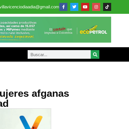
villavicenciodiaadia@gmail.com
ujeres afganas
ad