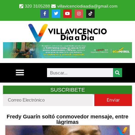
320 3105288
villavicenciodiaadia@gmail.com
SUSCRIBETE
Enviar
Fredy Guarín soltó conmovedor mensaje, entre
lágrimas