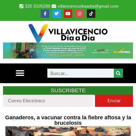
320 3105288
villavicenciodiaadia@gmail.com
SUSCRIBETE
Enviar
Ganaderos, a vacunar contra la fiebre aftosa y la
brucelosis