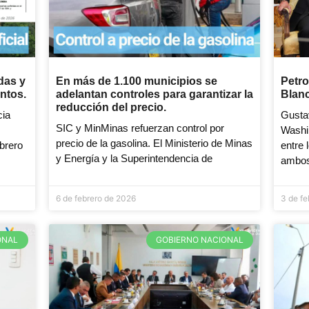
das y
En más de 1.100 municipios se
Petro
ntos.
adelantan controles para garantizar la
Blanc
reducción del precio.
cia
Gusta
SIC y MinMinas refuerzan control por
Washi
precio de la gasolina. El Ministerio de Minas
brero
entre
y Energía y la Superintendencia de
ambo
6 de febrero de 2026
3 de f
ONAL
GOBIERNO NACIONAL