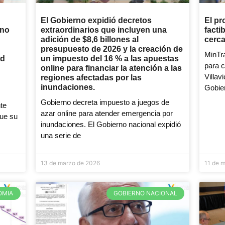
El Gobierno expidió decretos
El pr
ano
extraordinarios que incluyen una
facti
adición de $8,6 billones al
cerca
presupuesto de 2026 y la creación de
MinTra
ad
un impuesto del 16 % a las apuestas
para c
online para financiar la atención a las
Villav
regiones afectadas por las
inundaciones.
Gobier
Gobierno decreta impuesto a juegos de
nte
azar online para atender emergencia por
ue su
inundaciones. El Gobierno nacional expidió
una serie de
13 de marzo de 2026
11 de 
OMIA
GOBIERNO NACIONAL