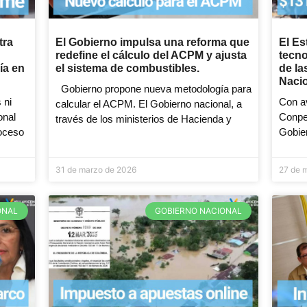
tra
El Gobierno impulsa una reforma que
El Es
redefine el cálculo del ACPM y ajusta
tecno
ía en
el sistema de combustibles.
de la
Nacio
Gobierno propone nueva metodología para
 ni
Con a
calcular el ACPM. El Gobierno nacional, a
onal
Conpes
través de los ministerios de Hacienda y
roceso
Gobier
31 de marzo de 2026
27 de 
ONAL
GOBIERNO NACIONAL