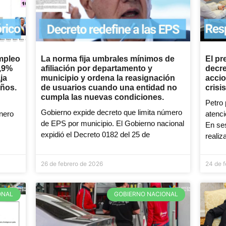
mpleo
La norma fija umbrales mínimos de
El pr
0,9%
afiliación por departamento y
decre
ja
municipio y ordena la reasignación
accio
años.
de usuarios cuando una entidad no
crisi
cumpla las nuevas condiciones.
Petro 
Gobierno expide decreto que limita número
nero
atenci
de EPS por municipio. El Gobierno nacional
En ses
expidió el Decreto 0182 del 25 de
realiz
26 de febrero de 2026
24 de 
ONAL
GOBIERNO NACIONAL