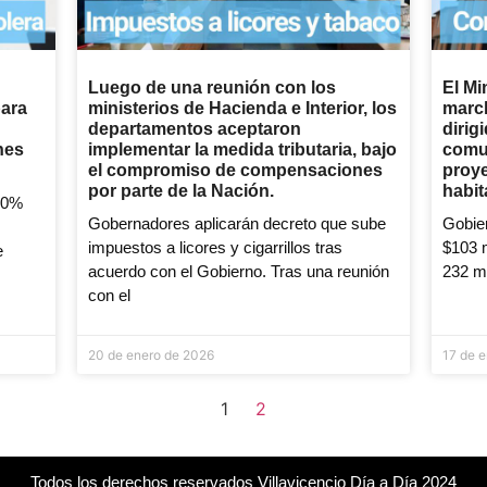
Luego de una reunión con los
El Mi
para
ministerios de Hacienda e Interior, los
marc
departamentos aceptaron
dirig
nes
implementar la medida tributaria, bajo
comun
el compromiso de compensaciones
proy
por parte de la Nación.
habit
00%
Gobernadores aplicarán decreto que sube
Gobie
impuestos a licores y cigarrillos tras
$103 m
e
acuerdo con el Gobierno. Tras una reunión
232 mu
con el
20 de enero de 2026
17 de 
1
2
Todos los derechos reservados Villavicencio Día a Día 2024