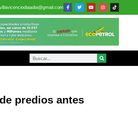
villavicenciodiaadia@gmail.com
de predios antes