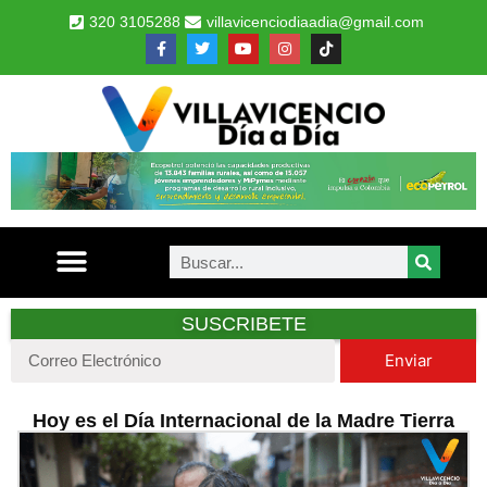
320 3105288
villavicenciodiaadia@gmail.com
SUSCRIBETE
Enviar
Hoy es el Día Internacional de la Madre Tierra