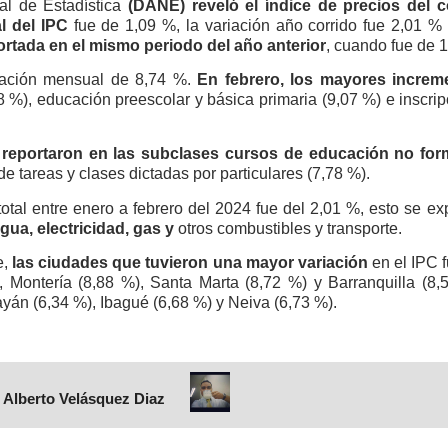
al de Estadística
(DANE) reveló el índice de precios del c
l del IPC
fue de 1,09 %, la variación año corrido fue 2,01 % 
rtada en el mismo periodo del año anterior
, cuando fue de 
riación mensual de 8,74 %.
En febrero, los mayores increme
 %), educación preescolar y básica primaria (9,07 %) e inscrip
 reportaron en las subclases cursos de educación no for
e tareas y clases dictadas por particulares (7,78 %).
otal entre enero a febrero del 2024 fue del 2,01 %, esto se exp
gua, electricidad, gas y
otros combustibles y transporte.
e,
las ciudades que tuvieron una mayor variación
en el IPC 
 Montería (8,88 %), Santa Marta (8,72 %) y Barranquilla (8,
án (6,34 %), Ibagué (6,68 %) y Neiva (6,73 %).
 Alberto Velásquez Diaz