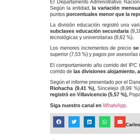
El Departamento Administrativo Nacion
Según la entidad,
la variación mensua
puntos
porcentuales menor que la repo
La división educación registró una va
subclases educación secundaria
(9,18
tecnológicas y universitarias (8,62 %).
Los menores incrementos de precio
se
superior (7,53 %) y pagos por asesorías d
El comportamiento año corrido del IPC t
corrido de
las divisiones alojamiento, a
Según el informe presentado por el Dan
Riohacha (9,41 %),
Sincelejo (8,99 %),
registró en Villavicencio (5,57 %),
Popay
Siga nuestro canal en
WhatsApp
.
Carlos