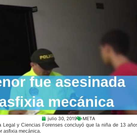
julio 30, 2019
META
egal y Ciencias Forenses concluyó que la niña de 13 años 
r asfixia mecánica.