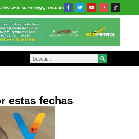
villavicenciodiaadia@gmail.com
or estas fechas