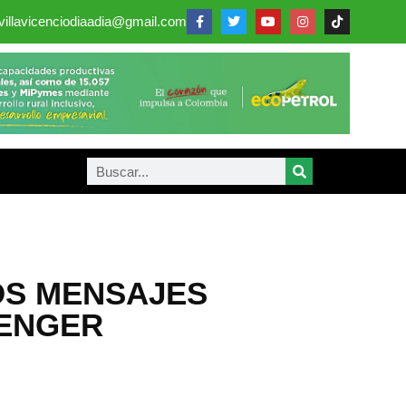
villavicenciodiaadia@gmail.com
OS MENSAJES
SENGER