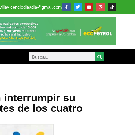
villavicenciodiaadia@gmail.com
 interrumpir su
es de los cuatro