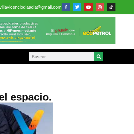
villavicenciodiaadia@gmail.com
l espacio.