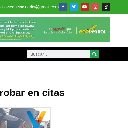
villavicenciodiaadia@gmail.com
robar en citas