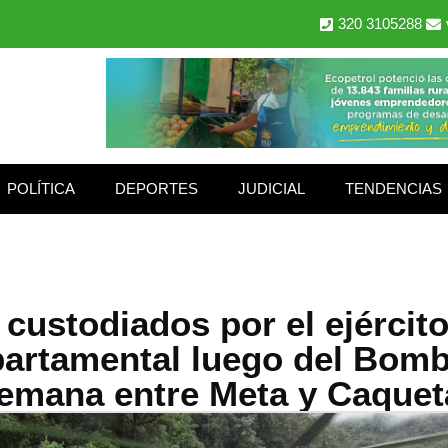
320 3105288
POLÍTICA
DEPORTES
JUDICIAL
TENDENCIAS
s custodiados por el ejércit
partamental luego del Bomb
emana entre Meta y Caquet