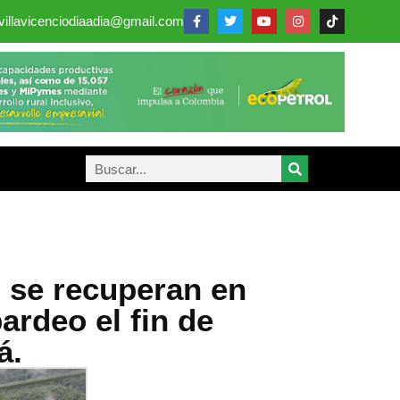
villavicenciodiaadia@gmail.com
o se recuperan en
ardeo el fin de
á.