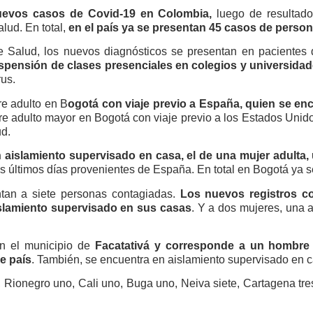
uevos casos de Covid-19 en Colombia,
luego de resultado
alud. En total,
en el país ya se presentan 45 casos de person
de Salud, los nuevos diagnósticos se presentan en pacientes
spensión de clases presenciales en colegios y universidade
rus.
e adulto en B
ogotá con viaje previo a España, quien se en
e adulto mayor en Bogotá con viaje previo a los Estados Unido
ud.
n aislamiento supervisado en casa, el de una mujer adulta
os últimos días provenientes de España. En total en Bogotá ya 
ntan a siete personas contagiadas.
Los nuevos registros c
slamiento supervisado en sus casas
. Y a dos mujeres, una a
en el municipio de
Facatativá y corresponde a un hombre
e país
. También, se encuentra en aislamiento supervisado en c
e, Rionegro uno, Cali uno, Buga uno, Neiva siete, Cartagena tr