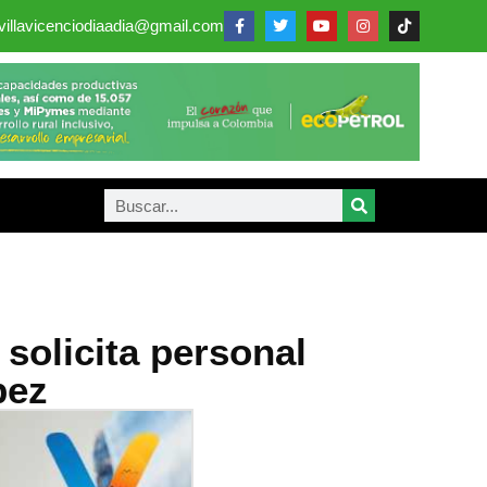
villavicenciodiaadia@gmail.com
solicita personal
pez