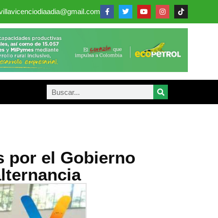
villavicenciodiaadia@gmail.com
s por el Gobierno
lternancia