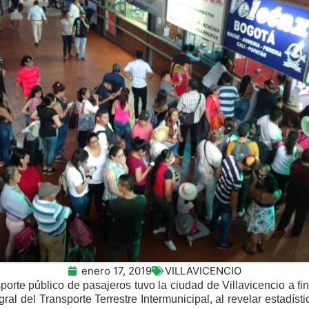
enero 17, 2019
VILLAVICENCIO
rte público de pasajeros tuvo la ciudad de Villavicencio a fi
gral del Transporte Terrestre Intermunicipal, al revelar estadísti