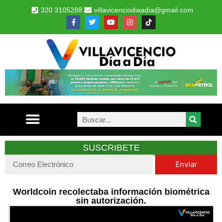
320 3105288
villavicenciodiaadia@gmail.com
SUSCRIBETE
Enviar
Worldcoin recolectaba información biométrica
sin autorización.