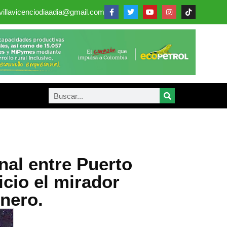
villavicenciodiaadia@gmail.com
nal entre Puerto
icio el mirador
enero.