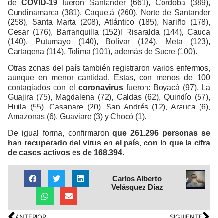
de
COVID-19
fueron Santander (661), Córdoba (389),
Cundinamarca (381), Caquetá (260), Norte de Santander
(258), Santa Marta (208), Atlántico (185), Nariño (178),
Cesar (176), Barranquilla (152)l Risaralda (144), Cauca
(140), Putumayo (140), Bolívar (124), Meta (123),
Cartagena (114), Tolima (101), además de Sucre (100).
Otras zonas del país también registraron varios enfermos,
aunque en menor cantidad. Estas, con menos de 100
contagiados con el
coronavirus
fueron: Boyacá (97), La
Guajira (75), Magdalena (72), Caldas (62), Quindío (57),
Huila (55), Casanare (20), San Andrés (12), Arauca (6),
Amazonas (6), Guaviare (3) y Chocó (1).
De igual forma, confirmaron
que 261.296 personas se
han recuperado del virus en el país, con lo que la cifra
de casos activos es de 168.394.
Carlos Alberto
Velásquez Diaz
ANTERIOR
SIGUIENTE