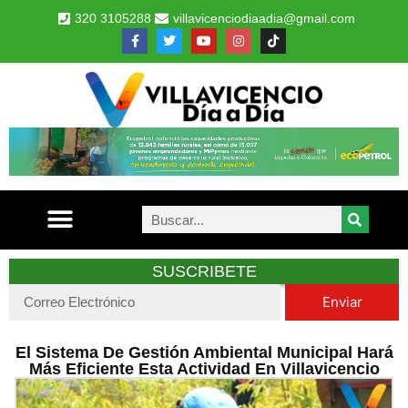
320 3105288
villavicenciodiaadia@gmail.com
SUSCRIBETE
Enviar
El Sistema De Gestión Ambiental Municipal Hará
Más Eficiente Esta Actividad En Villavicencio