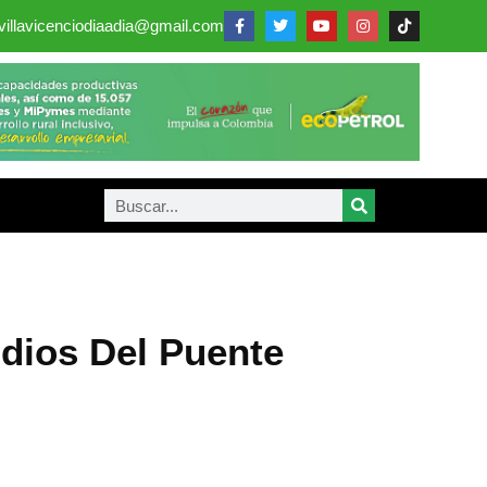
villavicenciodiaadia@gmail.com
udios Del Puente