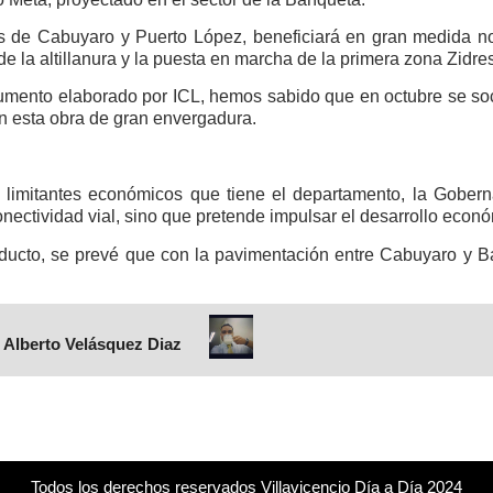
es de Cabuyaro y Puerto López, beneficiará en gran medida no
 de la altillanura y la puesta en marcha de la primera zona Zidr
umento elaborado por ICL, hemos sabido que en octubre se soc
n esta obra de gran envergadura.
s limitantes económicos que tiene el departamento, la Gober
ectividad vial, sino que pretende impulsar el desarrollo económi
aducto, se prevé que con la pavimentación entre Cabuyaro y Ba
 Alberto Velásquez Diaz
Todos los derechos reservados Villavicencio Día a Día 2024