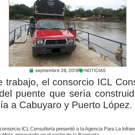
septiembre 26, 2018
NOTICIAS
trabajo, el consorcio ICL Cons
del puente que sería construid
ía a Cabuyaro y Puerto López.
onsorcio ICL Consultoría presentó a la Agencia Para La Infraest
o Meta, proyectado en el sector de la Banqueta.