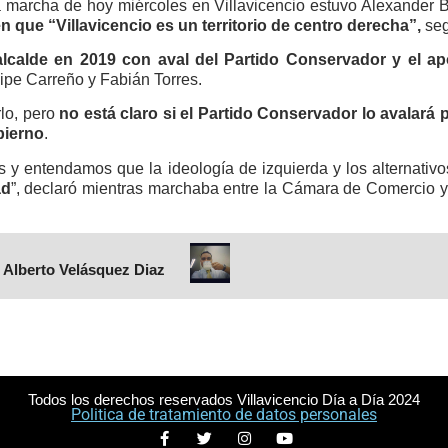
 la marcha de hoy miércoles en Villavicencio estuvo Alexander
en que “Villavicencio es un territorio de centro derecha”,
se
 alcalde en 2019 con aval del Partido Conservador y el ap
ipe Carreño y Fabián Torres.
rlo, pero
no está claro si el Partido Conservador lo avalará 
bierno
.
os y entendamos que la ideología de izquierda y los alternati
ad
”, declaró mientras marchaba entre la Cámara de Comercio y e
 Alberto Velásquez Diaz
Todos los derechos reservados Villavicencio Día a Día 2024
Politica de tratamiento de datos personales