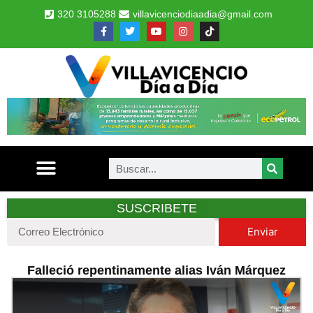
320 3105288
villavicenciodiaadia@gmail.com
SUSCRIBETE
Enviar
Falleció repentinamente alias Iván Márquez