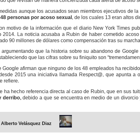
ando que revisan de manera concienzuda cada alerta de acoso s
medidas aunque los acusados sean miembros ejecutivos de la 
 48 personas por acoso sexual
, de los cuales 13 eran altos d
 motivo de la información que el diario New York Times publ
o 2014. La noticia acusaba a Rubin de haber cometido acoso
gado 90 millones de dólares como compensación tras su marcha
, argumentando que la historia sobre su abandono de Google 
tableciendo que las cifras sobre su finiquito son “tremendame
de Google afirman que ninguno de los 48 empleados ha recib
desde 2015 una iniciativa llamada Respect@, que apunta a ofr
 refiere.
 ha hecho referencia directa al caso de Rubin, que en sus tu
 derribo,
debido a que se encuentra en medio de un divorcio y
 Alberto Velásquez Diaz