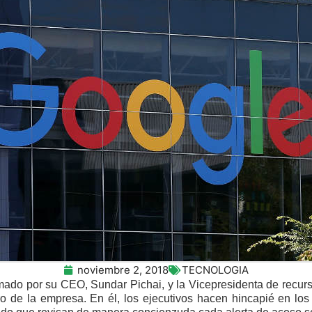
noviembre 2, 2018
TECNOLOGIA
mado por su CEO, Sundar Pichai, y la Vicepresidenta de recur
 de la empresa. En él, los ejecutivos hacen hincapié en los