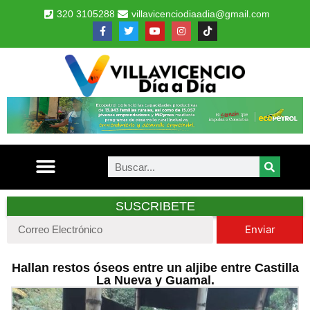
320 3105288
villavicenciodiaadia@gmail.com
SUSCRIBETE
Enviar
Hallan restos óseos entre un aljibe entre Castilla
La Nueva y Guamal.