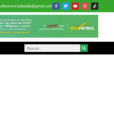
villavicenciodiaadia@gmail.com