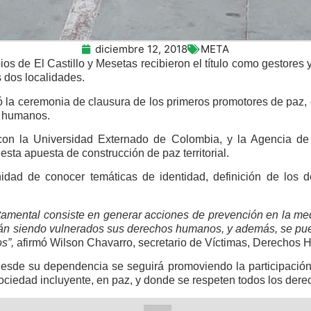
diciembre 12, 2018
META
os de El Castillo y Mesetas recibieron el título como gestore
dos localidades.
ró la ceremonia de clausura de los primeros promotores de paz, 
s humanos.
con la Universidad Externado de Colombia, y la Agencia de 
 esta apuesta de construcción de paz territorial.
tunidad de conocer temáticas de identidad, definición de los
artamental consiste en generar acciones de prevención en la m
stán siendo vulnerados sus derechos humanos, y además, se p
os”,
afirmó Wilson Chavarro, secretario de Víctimas, Derechos 
 desde su dependencia se seguirá promoviendo la participació
sociedad incluyente, en paz, y donde se respeten todos los der