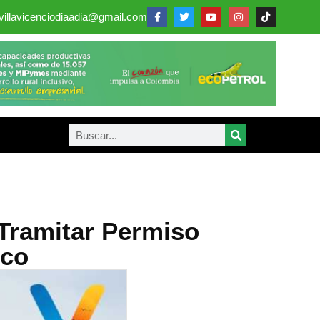
villavicenciodiaadia@gmail.com
Tramitar Permiso
ico