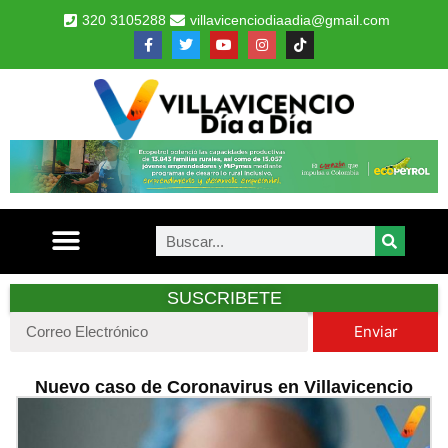
320 3105288
villavicenciodiaadia@gmail.com
SUSCRIBETE
Enviar
Nuevo caso de Coronavirus en Villavicencio