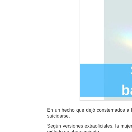
En un hecho que dejó consternados a lo
suicidarse.
Según versiones extraoficiales, la muj
método de ahorcamiento.