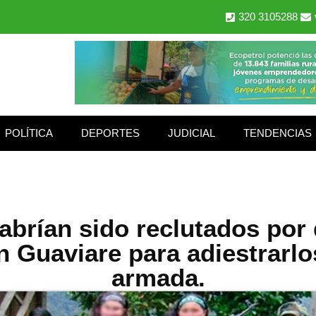
320 3105288
POLÍTICA
DEPORTES
JUDICIAL
TENDENCIAS
brían sido reclutados por d
n Guaviare para adiestrarlo
armada.