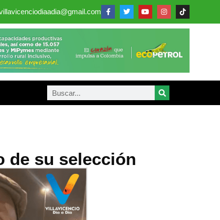
villavicenciodiaadia@gmail.com
do de su selección