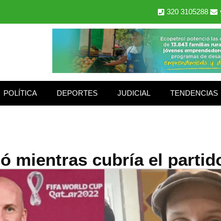
320 3105288
POLÍTICA
DEPORTES
JUDICIAL
TENDENCIAS
ió mientras cubría el parti