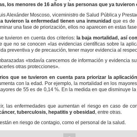
s, los menores de 16 años y las personas que ya tuvieron 
uis Alexánder Moscoso, viceministro de Salud Pública y Prestac
a tuvieron la enfermedad tienen una inmunidad
que es de 
inar una fase de priorización, ellos no aparecen en estas fases
 tuvieron en cuenta dos criterios:
la baja mortalidad, así c
de que no se conocen «las evidencias científicas sobre la apl
a preventiva y de precaución, tener mayor evidencia al respec
barazadas «todavía carecemos de información y evidencia sufi
cerles otras protecciones».
erios que se tuvieron en cuenta para priorizar la aplicació
aumenta con la edad. Por ejemplo, la mortalidad en los mayor
ayores de 55 es de 0,14 %. En la medida en que disminuye la 
cir, las enfermedades que aumentan el riesgo en caso de con
cáncer, tuberculosis, hepatitis y obesidad
, entre otras.
 están en riesgo de contagio, como el personal de la salud.