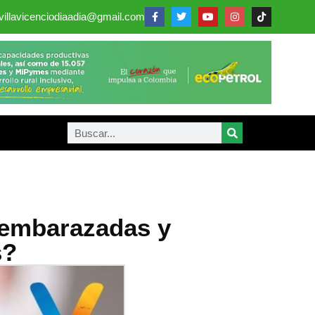
villavicenciodiaadia@gmail.com
 embarazadas y
s?