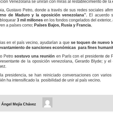
ción Venezolana se unirán con miras al restablecimiento de la
bia, Gustavo Petro, donde a través de sus redes sociales afir
ierno de Maduro y la oposición venezolana”.
El acuerdo 
esbloquear
3 mil millones
en los fondos congelados del exterior,
uyen a países como;
Países Bajos, Rusia y Francia.
ias en el país vecino, ayudarían a que
se toquen de nuevo lo
 levantamiento de sanciones económicas para fines humanit
o Petro
sostuvo una reunión
en París con el presidente de 
epresentante de la oposición venezolana, Gerardo Blyde; y el
uez.
la presidencia, se han reiniciado conversaciones con varios
n ha intensificado la posibilidad de unir al país vecino.
 Ángel Mejía Chávez