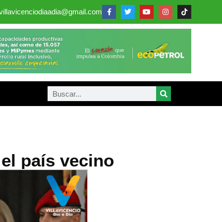
villavicenciodiaadia@gmail.com
el país vecino