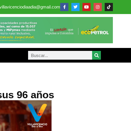
villavicenciodiaadia@gmail.com
 sus 96 años