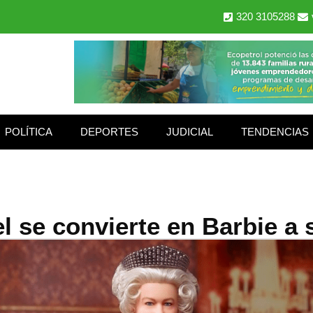
320 3105288
POLÍTICA
DEPORTES
JUDICIAL
TENDENCIAS
l se convierte en Barbie a