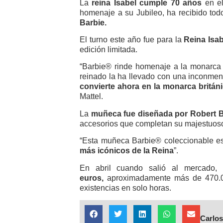
La
reina Isabel cumple 70 años
en e
homenaje a su Jubileo, ha recibido to
Barbie.
El turno este año fue para la
Reina Isa
edición limitada.
“Barbie® rinde homenaje a la monarca 
reinado la ha llevado con una inconmens
convierte ahora en la monarca britán
Mattel.
La
muñeca fue diseñada por Robert B
accesorios que completan su majestuoso
“Esta muñeca Barbie® coleccionable e
más icónicos de la Reina
”.
En abril cuando salió al mercado,
euros,
aproximadamente más de 470.000
existencias en solo horas.
Carlos