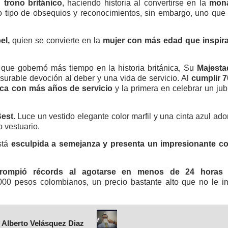
l
trono británico
, haciendo historia al convertirse en la
mona
do tipo de obsequios y reconocimientos, sin embargo, uno qu
bel,
quien se convierte en la
mujer con más edad que inspir
que gobernó más tiempo en la historia británica, Su
Majestad
urable devoción al deber y una vida de servicio. Al
cumplir 70
ica con más años de servicio
y la primera en celebrar un ju
est.
Luce un vestido elegante color marfil y una cinta azul ad
 vestuario.
stá
esculpida a semejanza y presenta un impresionante co
rompió récords al agotarse en menos de 24 horas
d
 pesos colombianos, un precio bastante alto que no le imp
 Alberto Velásquez Diaz