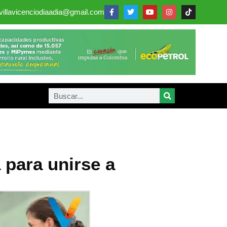
villavicenciodiaadia@gmail.com
 para unirse a