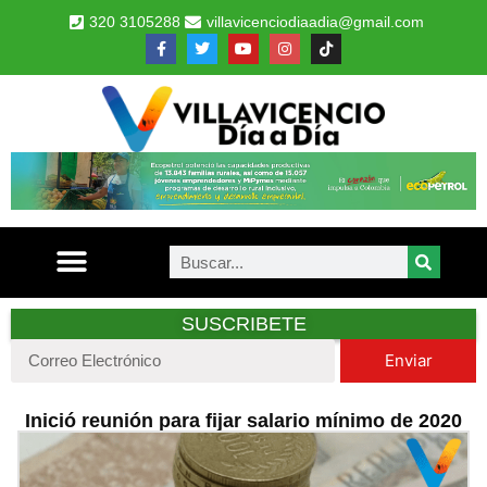
320 3105288
villavicenciodiaadia@gmail.com
SUSCRIBETE
Enviar
Inició reunión para fijar salario mínimo de 2020